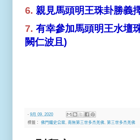
6.
親見馬頭明王珠卦勝義
7.
有幸參加馬頭明王水壇
闕仁波且)
-
9月 09, 2020
標籤：
佛門鐵史公案
,
南無第三世多杰羌佛
,
第三世多杰羌佛