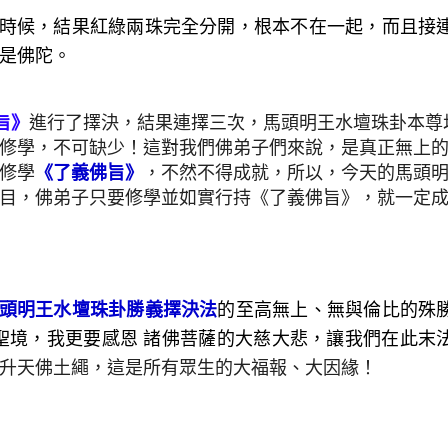
時候，結果紅綠兩珠完全分開，根本不在一起，而且接
是佛陀。
旨》
進行了擇決，結果連擇三次，馬頭明王水壇珠卦本尊
修學，不可缺少！這對我們佛弟子們來說，是真正無上
修學
《了義佛旨》
，不然不得成就，所以，今天的馬頭
目，佛弟子只要修學並如實行持《了義佛旨》，就一定
頭明王水壇珠卦勝義擇決法
的至高無上、無與倫比的殊
聖境，我更要感恩 諸佛菩薩的大慈大悲，讓我們在此末
升天佛土繩，這是所有眾生的大福報、大因緣！