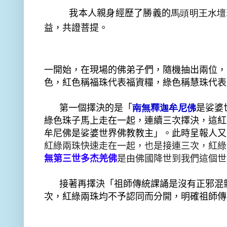
我本人親身經歷了勝義的
馬頭明王水壇
益，共證菩提。
一開始，在現場的佛弟子們，隨機抽出兩位，
色，紅色稱福珠代表福資糧，綠色稱慧珠代表
第一個擇決的是「
南無釋迦牟尼佛
是娑婆
綠色珠子馬上走在一起，連續三次擇決，這紅
牟尼佛是娑婆世界佛教教主」。此時呈報人又
紅綠兩珠快速走在一起，也是接連三次，紅綠
無第三世多杰羌佛
是由佛國降世到我們這個世
接著再擇決「祖師傳統課誦是沒有正邪混
次，紅綠兩珠均不予認同而分開，明確祖師傳