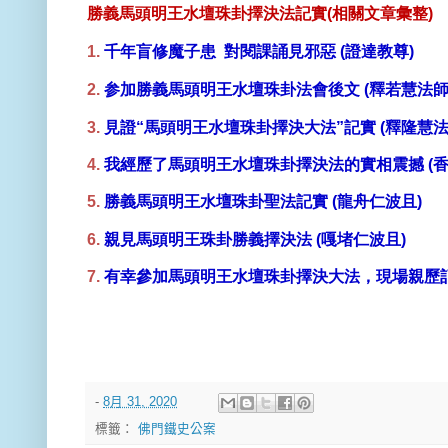
勝義馬頭明王水壇珠卦擇決法記實(
相關文章彙整)
1.
千年盲修魔子患
對閱課誦見邪惡
(
證
達
教
尊)
2.
参加勝義馬頭明王水壇珠卦法會後文
(
釋若慧法師
3.
見證“
馬頭明王水壇珠卦擇決大法”
記實
(
釋隆慧法
4.
我經歷了馬頭明王水壇珠卦擇決法的實相震撼
(
香
5.
勝義馬頭明王水壇珠卦聖法記實
(
龍舟仁波且)
6.
親見馬頭明王珠卦勝義擇決法
(
嘎堵仁波且)
7.
有幸參加馬頭明王水壇珠卦擇決大法，現場親歷
-
8月 31, 2020
標籤：
佛門鐵史公案