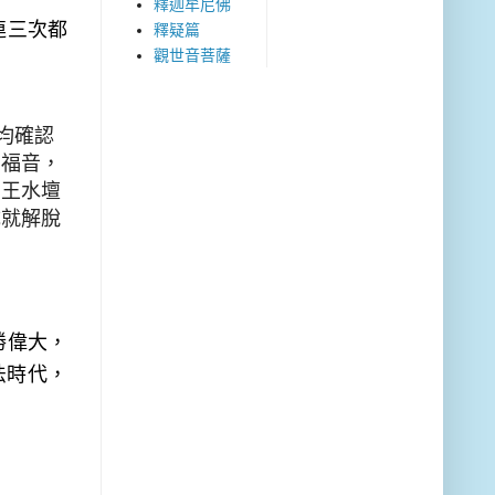
釋迦牟尼佛
連三次都
釋疑篇
觀世音菩薩
均確認
的福音，
明王水壇
成就解脫
勝偉大，
法時代，