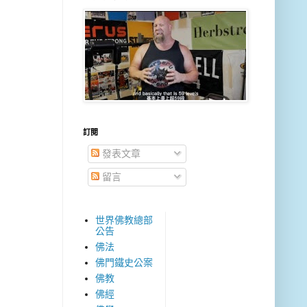
訂閱
發表文章
留言
世界佛教總部
公告
佛法
佛門鐵史公案
佛教
佛經