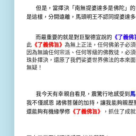
但是，當擇決「南無提婆達多是佛陀」的
是這樣，分開遠離，馬頭明王不認同提婆達多
而最重要的就是對巨聖德宣說的
《了義佛
此
《了義佛旨》
為無上正法，任何佛弟子必須
因為無論任何宗派、任何等級的佛教徒，必須
珠卦擇決，還原了我們娑婆世界佛法的本來面
無疑！
我今天有幸親自看見，震驚行地感受到
馬
我不僅感恩 諸佛菩薩的加持，讓我能夠親歷
還能夠有機緣學修
《了義佛旨》
，抓住了成就