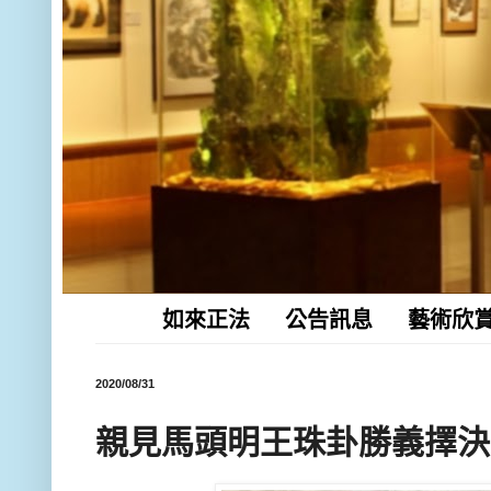
如來正法
公告訊息
藝術欣
2020/08/31
親見馬頭明王珠卦勝義擇決法