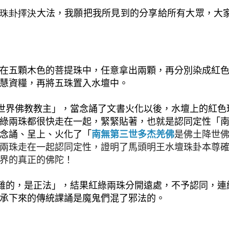
珠卦擇決
大法，我願把我所見到的分享給所有大眾，大
在五顆木色的菩提珠中，任意拿出兩顆，再分別染成紅
慧資糧，再將五珠置入水壇中。
世界佛教教主」，當念誦了文書火化以後，水壇上的紅色
綠兩珠都很快走在一起，緊緊貼著，也就是認同定性「
念誦、呈上、火化了「
南無第三世多杰羌佛
是佛土降世
兩珠走在一起認同定性，證明了馬頭明王水壇珠卦本尊
界的真正的佛陀！
雜的，是正法」，結果紅綠兩珠分開遠處，不予認同，連
承下來的傳統課誦是魔鬼們混了邪法的。