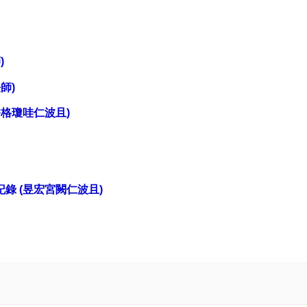
)
師)
格瓊哇仁波且)
記錄
(
昱宏宮闕仁波且)