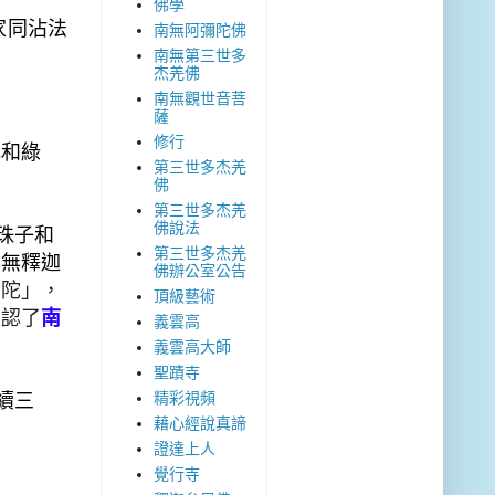
佛學
家同沾法
南無阿彌陀佛
南無第三世多
杰羌佛
南無觀世音菩
薩
修行
色和綠
第三世多杰羌
佛
第三世多杰羌
佛說法
珠子和
第三世多杰羌
南無釋迦
佛辦公室公告
佛陀」，
頂級藝術
確認了
南
義雲高
義雲高大師
聖蹟寺
精彩視頻
續三
藉心經說真諦
證達上人
覺行寺