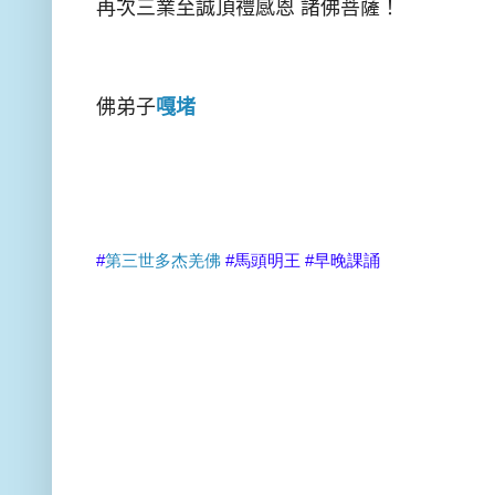
再次三業至誠頂禮感恩 諸佛菩薩！
佛弟子
嘎堵
#
第三世多杰羌佛
#馬頭明王 #早晚課誦