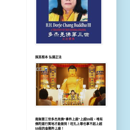
探其根本 弘揚正法
南無第三世多杰羌佛“拿杵上座”上超59段，唯有
佛陀道行質地才能做到！旺扎上尊也拿不起上超
59段的金剛杵上座！