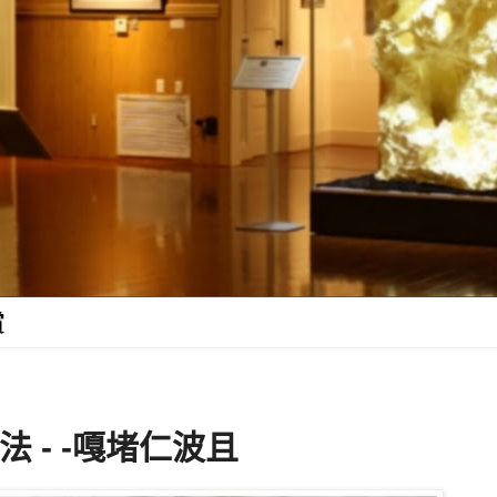
賞
 - -嘎堵仁波且