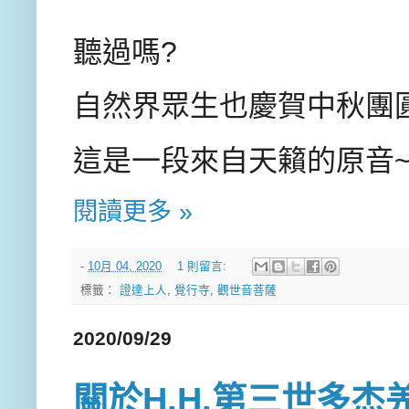
聽過嗎
?
自然界眾生也慶賀中秋團
這是一段來自天籟的原音
閱讀更多 »
-
10月 04, 2020
1 則留言:
標籤：
證達上人
,
覺行寺
,
觀世音菩薩
2020/09/29
關於H.H.第三世多杰