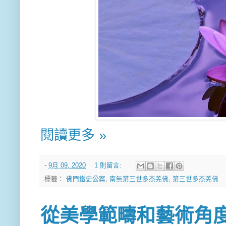
閱讀更多 »
-
9月 09, 2020
1 則留言:
標籤：
佛門鐵史公案
,
南無第三世多杰羌佛
,
第三世多杰羌佛
從美學範疇和藝術角度