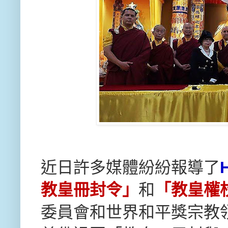
近日許多媒體紛紛報導了
H
教皇冊封令」
和
「教皇權
委員會和世界和平獎宗教