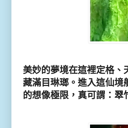
美妙的夢境在這裡定格、
藏滿目琳瑯。進入這仙境
的想像極限，真可謂：翠