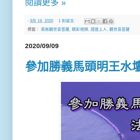
閱讀更多 »
-
9月 19, 2020
1 則留言:
標籤：
南無觀世音菩薩
,
精彩視頻
,
證達上人
,
觀世音菩薩
2020/09/09
參加勝義馬頭明王水