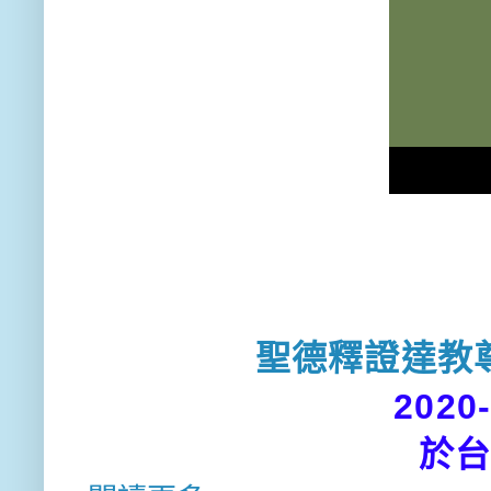
聖德釋證達教
2020
於